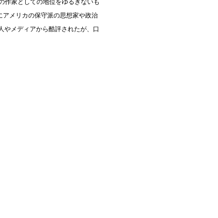
ドの作家としての地位をゆるぎないも
にアメリカの保守派の思想家や政治
識人やメディアから酷評されたが、口