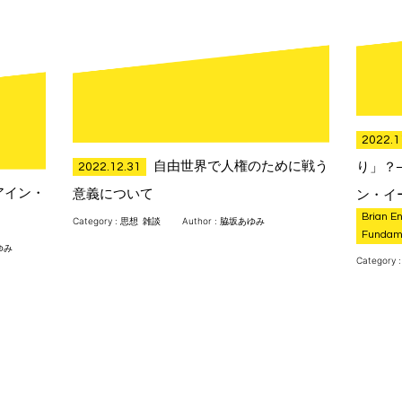
2022.1
自由世界で人権のために戦う
り」？
2022.12.31
アイン・
意義について
ン・イ
Brian En
Category :
思想
雑談
Author : 脇坂あゆみ
Funda
あゆみ
Category 