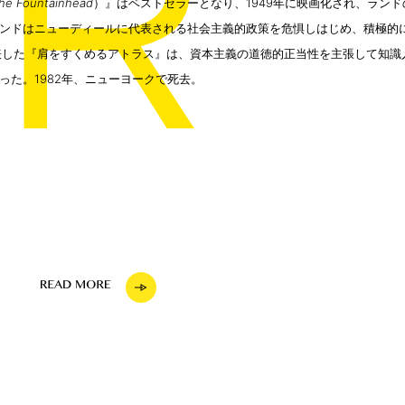
R
he Fountainhead
）』はベストセラーとなり、1949年に映画化され、ラン
ンドはニューディールに代表される社会主義的政策を危惧しはじめ、積極的
発表した『肩をすくめるアトラス』は、資本主義の道徳的正当性を主張して知
った。1982年、ニューヨークで死去。