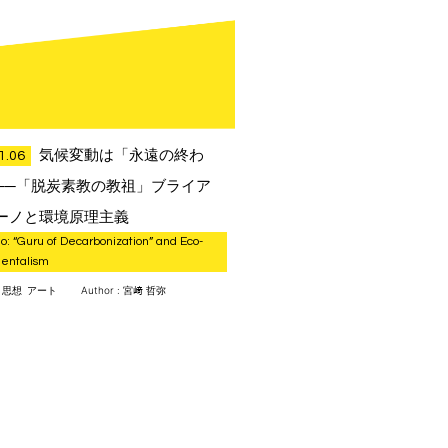
気候変動は「永遠の終わ
1.06
──「脱炭素教の教祖」ブライア
ーノと環境原理主義
o: “Guru of Decarbonization” and Eco-
mentalism
:
思想
アート
Author : 宮﨑 哲弥