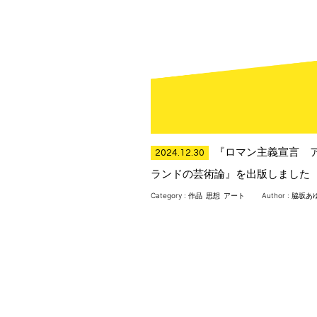
『ロマン主義宣言 
2024.12.30
ランドの芸術論』を出版しました
Category :
作品
思想
アート
Author : 脇坂