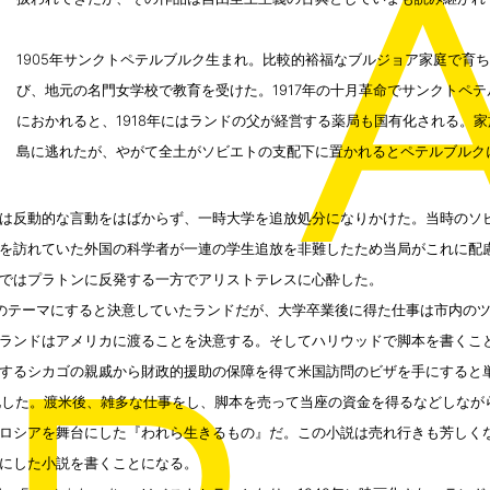
1905年サンクトペテルブルク生まれ。比較的裕福なブルジョア家庭で育
び、地元の名門女学校で教育を受けた。1917年の十月革命でサンクトペ
におかれると、1918年にはランドの父が経営する薬局も国有化される。
島に逃れたが、やがて全土がソビエトの支配下に置かれるとペテルブルク
は反動的な言動をはばからず、一時大学を追放処分になりかけた。当時のソ
を訪れていた外国の科学者が一連の学生追放を非難したため当局がこれに配
ではプラトンに反発する一方でアリストテレスに心酔した。
のテーマにすると決意していたランドだが、大学卒業後に得た仕事は市内のツア
ランドはアメリカに渡ることを決意する。そしてハリウッドで脚本を書くこ
するシカゴの親戚から財政的援助の保障を得て米国訪問のビザを手にすると単
帰化した。渡米後、雑多な仕事をし、脚本を売って当座の資金を得るなどしなが
ロシアを舞台にした『われら生きるもの』だ。この小説は売れ行きも芳しく
にした小説を書くことになる。