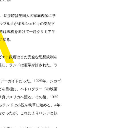
A
ち、幼少時は英国人の家庭教師に学
テルブルクがボルシェビキの支配下
家族は戦禍を避けて一時クリミア半
に戻る。
ビエト政府はまだ完全な思想統制を
慮し、ランドは復学が許された。ラ
ーガイドだった。1925年、シカゴ
とを目標に、ペトログラードの映画
身アメリカへ渡る。その後、1929
らランドは小説を執筆し始める。4年
なかったが、これによりロシアと訣